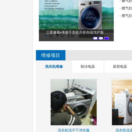
·
燃气灶
·
燃气
·
燃气
怎么办？洗衣机维修
三星睿慕•净速干衣机开辟高端洗护新
维修项目
洗衣机维修
制冷电器
厨房电器
洗衣机洗不干净衣服
洗衣机洗