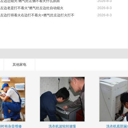
左边总熄火-燃气灶左侧不着火什么原因
2026-8-3
灶左边老是打不着火*燃气灶左边灶自动熄火
2026-8-3
灶左边打得着火右边打不着火=燃气灶左边打火打不
2026-8-3
其他家电
涤时有杂音维修
洗衣机波轮转速慢
洗衣机底部漏