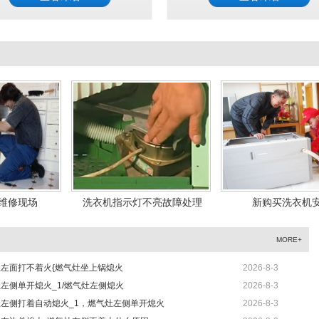
1
2
灯不亮故障处理
新购买洗衣机安装
安装滚筒洗
MORE+
左面打不着火{燃气灶坐上锅熄火
2026-8-3
左侧单开熄火_1/燃气灶左侧熄火
2026-8-3
左侧打着自动熄火_1，燃气灶左侧单开熄火
2026-8-3